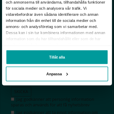
och annonserna till användarna, tillhandahålla funktioner
Lediga jobb
Våra tävlingar
för sociala medier och analysera vår trafik. Vi
Företagskund
Guldlotten
Affiliateinformation
Graverbara produkter
vidarebefordrar även sådana identifierare och annan
Integritetspolicy
Rosa Bandet
information från din enhet till de sociala medier och
Köpvillkor
Wolt
annons- och analysföretag som vi samarbetar med.
Tips & råd
Black Friday
Dessa kan i sin tur kombinera informationen med annan
Bröllopsmässa
information som du har tillhandahållit eller som de har
Alla erbjudanden
samlat in när du har använt deras tjänster.
FÖLJ OSS
Tillåt alla
MISSA INGA DEALS!
Anpassa
SKICKA
Jag godkänner att personlig information
sparas och används för att få nyhetsbrev
Jag godkänner att ta emot information om