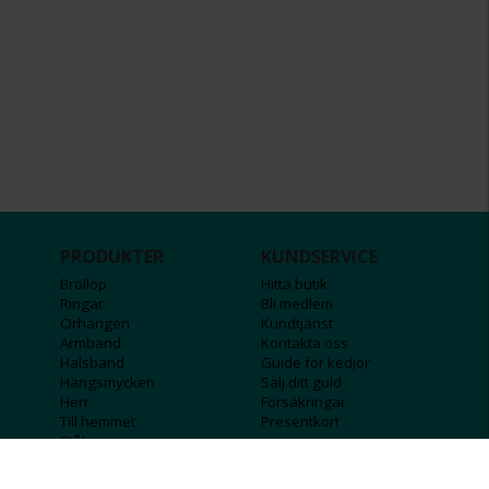
PRODUKTER
KUNDSERVICE
Bröllop
Hitta butik
Ringar
Bli medlem
Örhängen
Kundtjänst
Armband
Kontakta oss
Halsband
Guide för kedjor
Hängsmycken
Sälj ditt guld
Herr
Försäkringar
Till hemmet
Presentkort
Stål
Bokstavssmycken
Månadsstenar och