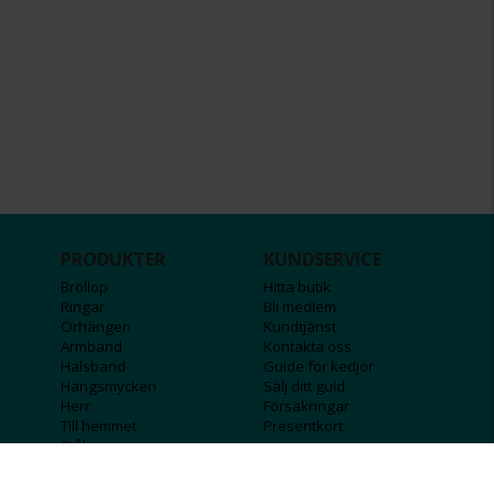
PRODUKTER
KUNDSERVICE
Bröllop
Hitta butik
Ringar
Bli medlem
Örhängen
Kundtjänst
Armband
Kontakta oss
Halsband
Guide för kedjor
Hängsmycken
Sälj ditt guld
Herr
Försäkringar
Till hemmet
Presentkort
Stål
Bokstavssmycken
Månadsstenar och