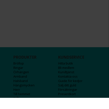
PRODUKTER
KUNDSERVICE
Bröllop
Hitta butik
Ringar
Bli medlem
Örhängen
Kundtjänst
Armband
Kontakta oss
Halsband
Guide för kedjor
Hängsmycken
Sälj ditt guld
Herr
Försäkringar
Till hemmet
Presentkort
Stål
Bokstavssmycken
Månadsstenar och