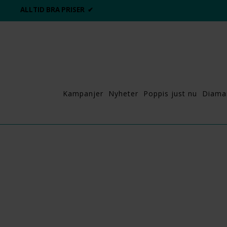
ALLTID BRA PRISER ✔
Kampanjer
Nyheter
Poppis just nu
Diama