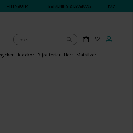
HITTA BUTIK
BETALNING & LEVERANS
FAQ
mycken
Klockor
Bijouterier
Herr
Matsilver