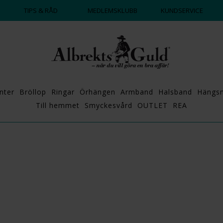
DAGS ATT POPPA?
💍💘
TIPS & RÅD
MEDLEMSKLUBB
KUNDSERVICE
nter
Bröllop
Ringar
Örhängen
Armband
Halsband
Hängs
Till hemmet
Smyckesvård
OUTLET
REA