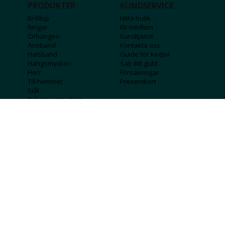
PRODUKTER
KUNDSERVICE
Bröllop
Hitta butik
Ringar
Bli medlem
Örhängen
Kundtjänst
Armband
Kontakta oss
Halsband
Guide för kedjor
Hängsmycken
Sälj ditt guld
Herr
Försäkringar
Till hemmet
Presentkort
Stål
Bokstavssmycken
Månadsstenar och
stjärntecken
FÖRETAGSINFO
KOLLA IN
Lediga jobb
Våra tävlingar
Företagskund
Guldlotten
Affiliateinformation
Graverbara produkter
Integritetspolicy
Rosa Bandet
Köpvillkor
Wolt
Tips & råd
Black Friday
Bröllopsmässa
Alla erbjudanden