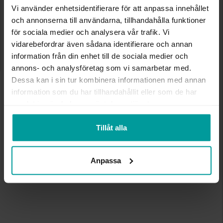
Mån-fre: 10-20
Vi använder enhetsidentifierare för att anpassa innehållet
Lördag: 10-18
och annonserna till användarna, tillhandahålla funktioner
Söndag: 11-18
för sociala medier och analysera vår trafik. Vi
vidarebefordrar även sådana identifierare och annan
Öppettiderna kan avvika vid stora helger och röda
information från din enhet till de sociala medier och
dagar. Kontakta butiken för mer information.
annons- och analysföretag som vi samarbetar med.
Dessa kan i sin tur kombinera informationen med annan
information som du har tillhandahållit eller som de har
samlat in när du har använt deras tjänster.
Tillåt alla
Anpassa