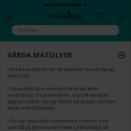
BETALA MED KLARNA ✔
💍💘
💍💘
ALLTID BRA PRISER ✔
ALLTID BRA PRISER ✔
DAGS ATT POPPA?
DAGS ATT POPPA?
VÅRDA MATSILVER
Våra bästa tips för att dit matsilver ska vårdas på
bästa sätt:
• Diska alltid dina silverbestick direkt efter
användning. Vissa matrester, som till exempel
ägg och lutfisk, kan ge fläckar på djupet, som kan
liknas med frätskador.
• Du kan diska dina silverbestick i maskin, men
tänk då på att torka dem med torkhandduk så