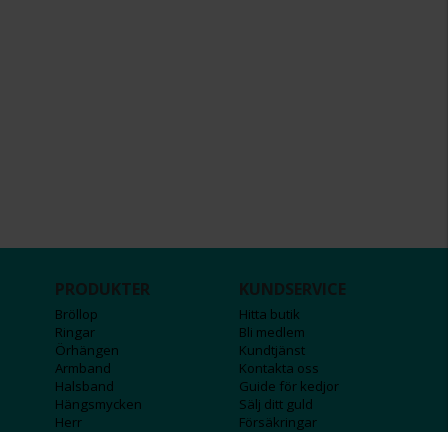
PRODUKTER
KUNDSERVICE
Bröllop
Hitta butik
Ringar
Bli medlem
Örhängen
Kundtjänst
Armband
Kontakta oss
Halsband
Guide för kedjor
Hängsmycken
Sälj ditt guld
Herr
Försäkringar
Till hemmet
Presentkort